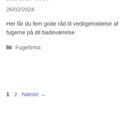
26/02/2024
Her får du fem gode råd til vedligeholdelse af
fugerne på dit badeværelse.
Kategorier
Fugefirma
Side
Side
1
2
Næste
→